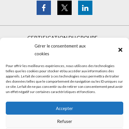
CERTIFICATION DU GROUPE
Gérer le consentement aux
cookies
Pour offrir les meilleures expériences, nous utilisons des technologies
telles que les cookies pour stocker et/ou accéder aux informations des
appareils. Le fait de consentir à ces technologies nous permettra de traiter
des données telles que le comportement de navigation ou les ID uniques sur
ce site. Le fait de ne pas consentir ou de retirer son consentement peut avoir
un effet négatif sur certaines caractéristiques et fonctions.
Accepter
Refuser
Copyright © 2025 Groupe LDLC -
Conditions générales d'utilisation -
Politique de