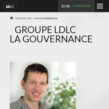
12.02
+0.18
(
+1.52%
)
€
>
GROUPE LDLC >
LA GOUVERNANCE
GROUPE LDLC
LA GOUVERNANCE