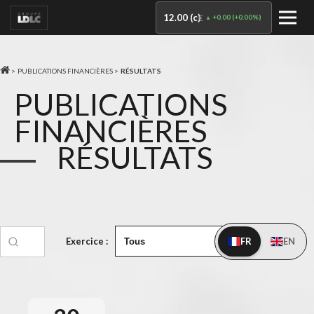
12.00 (c)
+0.00
(
+0.00%
)
€
>
PUBLICATIONS FINANCIÈRES >
RÉSULTATS
PUBLICATIONS
FINANCIÈRES
RÉSULTATS
Exercice :
FR
EN