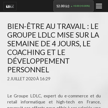
12.00 (c)
+0.00
(
+0.00%
)
€
BIEN-ÊTRE AU TRAVAIL : LE
GROUPE LDLC MISE SUR LA
SEMAINE DE 4 JOURS, LE
COACHING ET LE
DÉVELOPPEMENT
PERSONNEL
2 JUILLET 2020 À 16:29
Le Groupe LDLC, expert du e-commerce et du
retail informatique et high-tech en France,
poursuit ses efforts pour offrir à ses salariés une