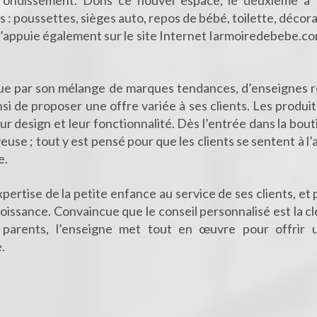
rrondissement. Dons ce nouvel espace, le deuxième à Pa
 : poussettes, sièges auto, repos de bébé, toilette, décora
s’appuie également sur le site Internet Iarmoiredebebe.co
gue par son mélange de marques tendances, d’enseignes r
si de proposer une offre variée à ses clients. Les produi
eur design et leur fonctionnalité. Dès l’entrée dans la bout
use ; tout y est pensé pour que les clients se sentent à l’
e.
ertise de la petite enfance au service de ses clients, e
oissance. Convaincue que le conseil personnalisé est la 
 parents, l’enseigne met tout en œuvre pour offrir u
.