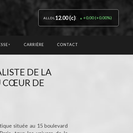
12.00 (c)
+0.00
(
+0.00%
)
€
ALLDL
ESSE
CARRIÈRE
CONTACT
▼
LISTE DE LA
U CŒUR DE
tique située au 15 boulevard